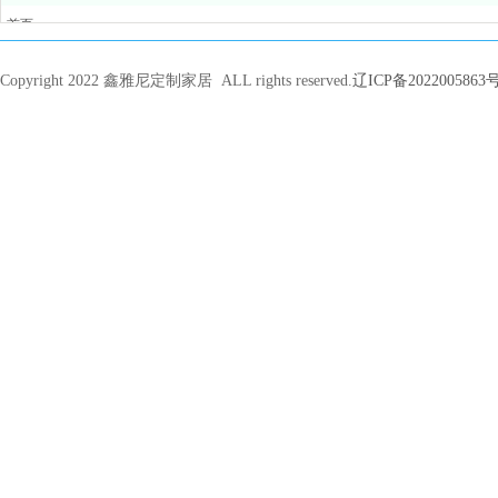
首页
关于我们
新闻动态
Copyright 2022 鑫雅尼定制家居 ALL rights reserved.
辽ICP备2022005863号
产品系列
招商加盟
售后服务
联系我们