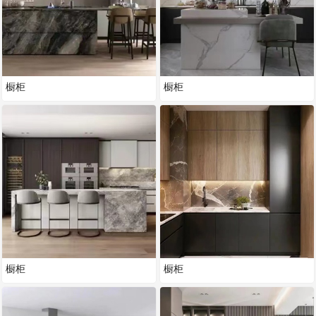
橱柜
橱柜
橱柜
橱柜