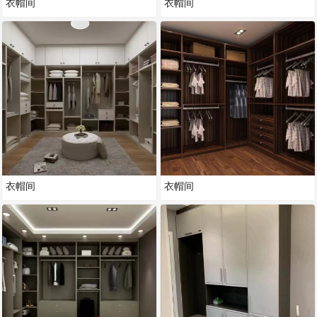
衣帽间
衣帽间
衣帽间
衣帽间