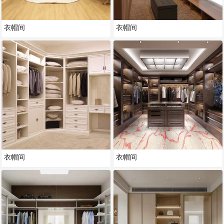
衣帽间
衣帽间
衣帽间
衣帽间