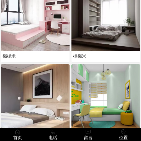
榻榻米
榻榻米
榻榻米
儿童房
首页
电话
留言
位置