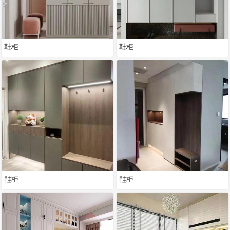
鞋柜
鞋柜
鞋柜
鞋柜