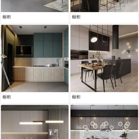
橱柜
橱柜
橱柜
橱柜